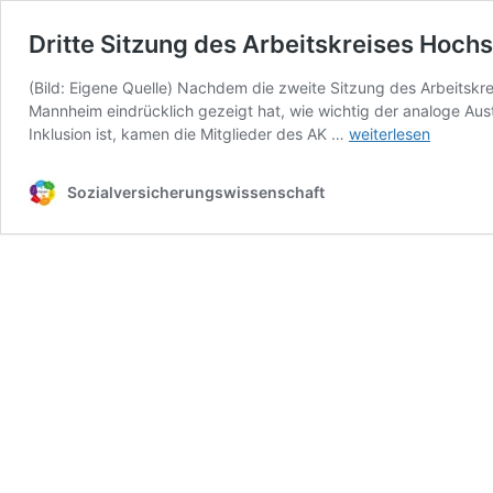
Dritte Sitzung des Arbeitskreises Hochs
(Bild: Eigene Quelle) Nachdem die zweite Sitzung des Arbeitskr
Mannheim eindrücklich gezeigt hat, wie wichtig der analoge Au
Dritte
Inklusion ist, kamen die Mitglieder des AK …
weiterlesen
Sitzung
des
Sozialversicherungswissenschaft
Arbeitskreises
Hochschulen
–
Teilhabe
und
Inklusion
in
Hennef