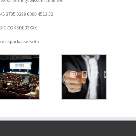
versicherungswissenschaft e.V.
45 3705 0299 0000 4513 32
BIC COKSDE33XXX
reissparkasse Köln​