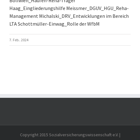
Bollwien_Haufen-Reha-Träger
Haag_Eingliederungshilfe
Meissmer_DGUV_HGU_Reha-
Management
Michalski_DRV_Entwicklungen im Bereich
LTA
Schottmüller-Einwag_Rolle der WfbM
7. Feb.. 2024
Copyright 2015 Sozialversicherungswissenschaft e.V. |